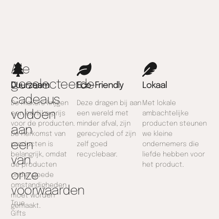
Alle
geselecteerde
Duurzaam
Eco-Friendly
Lokaal
cadeaus
De makers krijgen
Deze dragen bij aan
Met lokale
voldoen
een eerlijke prijs
een wereld met
ambachtelijke
voor de producten.
minder afval, zijn
producten steunen
aan
De herkomst van
gerecycled of zijn
we kleine
een
producten is
zelf goed
ondernemers die
belangrijk, omdat
recyclebaar.
liefde hebben voor
van
de producten
het product.
onze
onder goede
omstandigheden
voorwaarden
moet worden
True
gemaakt.
Gifts