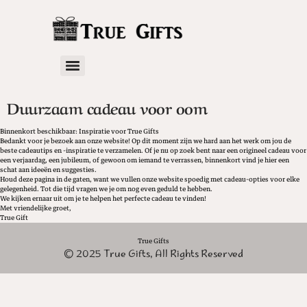
Duurzaam cadeau voor oom
Binnenkort beschikbaar: Inspiratie voor True Gifts
Bedankt voor je bezoek aan onze website! Op dit moment zijn we hard aan het werk om jou de
beste cadeautips en -inspiratie te verzamelen. Of je nu op zoek bent naar een origineel cadeau voor
een verjaardag, een jubileum, of gewoon om iemand te verrassen, binnenkort vind je hier een
schat aan ideeën en suggesties.
Houd deze pagina in de gaten, want we vullen onze website spoedig met cadeau-opties voor elke
gelegenheid. Tot die tijd vragen we je om nog even geduld te hebben.
We kijken ernaar uit om je te helpen het perfecte cadeau te vinden!
Met vriendelijke groet,
True Gift
True Gifts
© 2025 True Gifts, All Rights Reserved