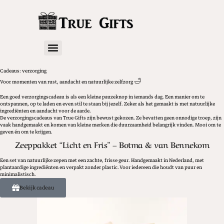
Cadeaus: verzorging
Voor momenten van rust, aandacht en natuurlijke zelfzorg 🛁
Een goed verzorgingscadeau is als een kleine pauzeknop in iemands dag. Een manier om te
ontspannen, op te laden en even stil te staan bij jezelf. Zeker als het gemaakt is met natuurlijke
ingrediënten en aandacht voor de aarde.
De verzorgingscadeaus van True Gifts zijn bewust gekozen. Ze bevatten geen onnodige troep, zijn
vaak handgemaakt en komen van kleine merken die duurzaamheid belangrijk vinden. Mooi om te
geven én om te krijgen.
Zeeppakket “Licht en Fris” – Botma & van Bennekom
Een set van natuurlijke zepen met een zachte, frisse geur. Handgemaakt in Nederland, met
plantaardige ingrediënten en verpakt zonder plastic. Voor iedereen die houdt van puur en
minimalistisch.
Bekijk cadeau