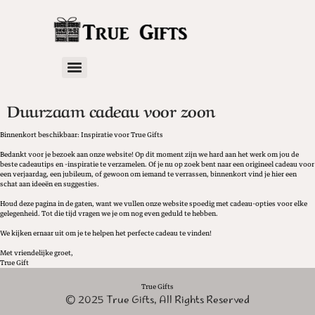
Duurzaam cadeau voor zoon
Binnenkort beschikbaar: Inspiratie voor True Gifts
Bedankt voor je bezoek aan onze website! Op dit moment zijn we hard aan het werk om jou de
beste cadeautips en -inspiratie te verzamelen. Of je nu op zoek bent naar een origineel cadeau voor
een verjaardag, een jubileum, of gewoon om iemand te verrassen, binnenkort vind je hier een
schat aan ideeën en suggesties.
Houd deze pagina in de gaten, want we vullen onze website spoedig met cadeau-opties voor elke
gelegenheid. Tot die tijd vragen we je om nog even geduld te hebben.
We kijken ernaar uit om je te helpen het perfecte cadeau te vinden!
Met vriendelijke groet,
True Gift
True Gifts
© 2025 True Gifts, All Rights Reserved