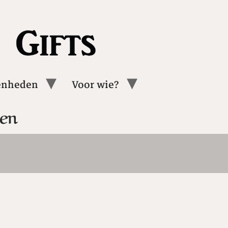
enheden
Voor wie?
ten