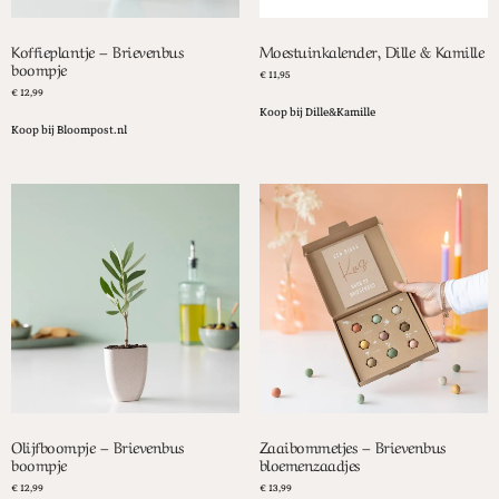
Koffieplantje – Brievenbus
Moestuinkalender, Dille & Kamille
boompje
€
11,95
€
12,99
Koop bij Dille&Kamille
Koop bij Bloompost.nl
Olijfboompje – Brievenbus
Zaaibommetjes – Brievenbus
boompje
bloemenzaadjes
€
12,99
€
13,99