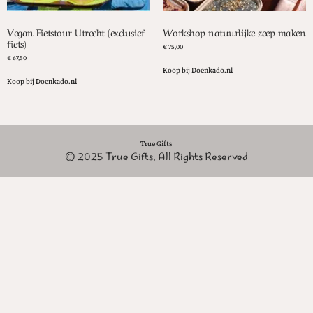
Vegan Fietstour Utrecht (exclusief
Workshop natuurlijke zeep maken
fiets)
€
75,00
€
67,50
Koop bij Doenkado.nl
Koop bij Doenkado.nl
True Gifts
© 2025 True Gifts, All Rights Reserved